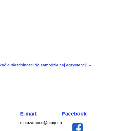
kać o niezdolności do samodzielnej egzystencji
→
E-mail:
Facebook
oipipzamosc@oipip.eu