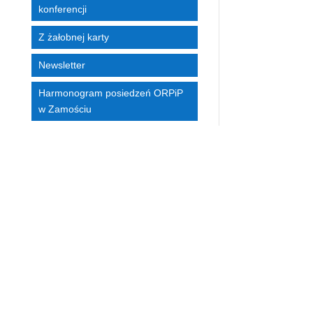
konferencji
Z żałobnej karty
Newsletter
Harmonogram posiedzeń ORPiP
w Zamościu